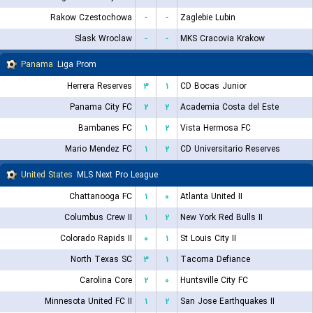
Rakow Czestochowa
-
-
Zaglebie Lubin
Slask Wroclaw
-
-
MKS Cracovia Krakow
Panama
Liga Prom
Herrera Reserves
۳
۱
CD Bocas Junior
Panama City FC
۲
۲
Academia Costa del Este
Bambanes FC
۱
۲
Vista Hermosa FC
Mario Mendez FC
۱
۲
CD Universitario Reserves
United States
MLS Next Pro League
Chattanooga FC
۱
۰
Atlanta United II
Columbus Crew II
۱
۲
New York Red Bulls II
Colorado Rapids II
۰
۱
St Louis City II
North Texas SC
۳
۱
Tacoma Defiance
Carolina Core
۲
۰
Huntsville City FC
Minnesota United FC II
۱
۲
San Jose Earthquakes II