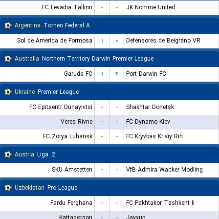
FC Levadia Tallinn
-
-
JK Nomme United
Argentina
Torneo Federal A
Sol de America de Formosa
۱
۰
Defensores de Belgrano VR
Australia
Northern Territory Darwin Premier League
Garuda FC
۱
۴
Port Darwin FC
Ukraine
Premier League
FC Epitsentr Dunayivtsi
-
-
Shakhtar Donetsk
Veres Rivne
-
-
FC Dynamo Kiev
FC Zorya Luhansk
-
-
FC Kryvbas Kriviy Rih
Austria
2. Liga
SKU Amstetten
-
-
VfB Admira Wacker Modling
Uzbekistan
Pro League
Fardu Ferghana
-
-
FC Pakhtakor Tashkent II
Kattaqorgon
-
-
Jayxun