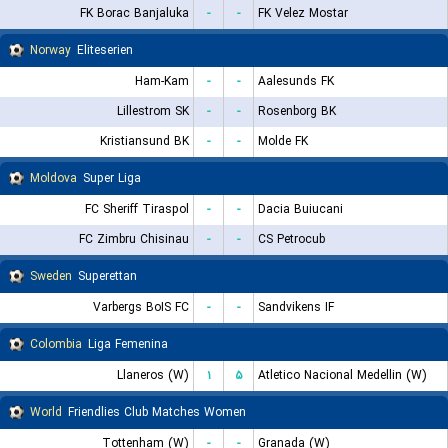
FK Borac Banjaluka
-
-
FK Velez Mostar
Norway
Eliteserien
Ham-Kam
-
-
Aalesunds FK
Lillestrom SK
-
-
Rosenborg BK
Kristiansund BK
-
-
Molde FK
Moldova
Super Liga
FC Sheriff Tiraspol
-
-
Dacia Buiucani
FC Zimbru Chisinau
-
-
CS Petrocub
Sweden
Superettan
Varbergs BoIS FC
-
-
Sandvikens IF
Colombia
Liga Femenina
Llaneros (W)
۱
۵
Atletico Nacional Medellin (W)
World
Friendlies Club Matches Women
Tottenham (W)
-
-
Granada (W)