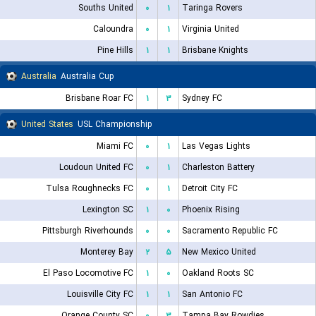
Souths United
۰
۱
Taringa Rovers
Caloundra
۰
۱
Virginia United
Pine Hills
۱
۱
Brisbane Knights
Australia
Australia Cup
Brisbane Roar FC
۱
۳
Sydney FC
United States
USL Championship
Miami FC
۰
۱
Las Vegas Lights
Loudoun United FC
۰
۱
Charleston Battery
Tulsa Roughnecks FC
۰
۱
Detroit City FC
Lexington SC
۱
۰
Phoenix Rising
Pittsburgh Riverhounds
۰
۰
Sacramento Republic FC
Monterey Bay
۲
۵
New Mexico United
El Paso Locomotive FC
۱
۰
Oakland Roots SC
Louisville City FC
۱
۱
San Antonio FC
Orange County SC
۰
۳
Tampa Bay Rowdies