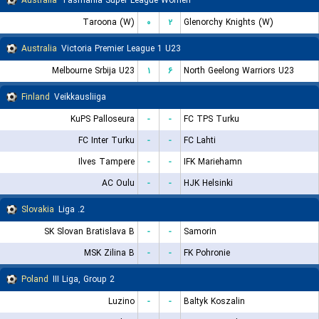
Australia
Tasmania Super League Women
Taroona (W)
۰
۲
Glenorchy Knights (W)
Australia
Victoria Premier League 1 U23
Melbourne Srbija U23
۱
۶
North Geelong Warriors U23
Finland
Veikkausliiga
KuPS Palloseura
-
-
FC TPS Turku
FC Inter Turku
-
-
FC Lahti
Ilves Tampere
-
-
IFK Mariehamn
AC Oulu
-
-
HJK Helsinki
Slovakia
2. Liga
SK Slovan Bratislava B
-
-
Samorin
MSK Zilina B
-
-
FK Pohronie
Poland
III Liga, Group 2
Luzino
-
-
Baltyk Koszalin