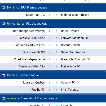
Dominica
DFA Premier League
South East FC
۲
۳
Mahaut Soca Strikers
United States
USL League One
Chattanooga Red Wolves
۱
۳
Union Omaha
Athletic Club Boise
۲
۱
Forward Madison FC
Portland Hearts of Pine
۰
۲
Corpus Christi
One Knoxville SC
۲
۱
Sarasota Paradise
Charlotte Independence
۱
۰
Greenville Triumph SC
Antelope Valley Alta
۳
۰
Fort Wayne FC
Canada
Premier League
Supra du Quebec
۱
۱
Cavalry FC
Pacific FC
۱
۱
Inter Toronto
Australia
Queensland Premier League
Ipswich FC
۳
۰
Capalaba