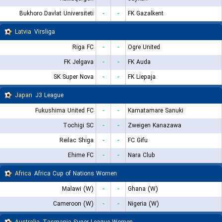
Bukhoro Davlat Universiteti
-
-
FK Gazalkent
Latvia
Virsliga
Riga FC
-
-
Ogre United
FK Jelgava
-
-
FK Auda
SK Super Nova
-
-
FK Liepaja
Japan
J3 League
Fukushima United FC
-
-
Kamatamare Sanuki
Tochigi SC
-
-
Zweigen Kanazawa
Reilac Shiga
-
-
FC Gifu
Ehime FC
-
-
Nara Club
Africa
Africa Cup of Nations Women
Malawi (W)
-
-
Ghana (W)
Cameroon (W)
-
-
Nigeria (W)