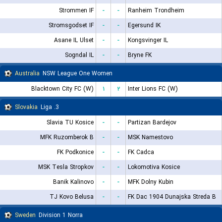
Strommen IF
-
-
Ranheim Trondheim
Stromsgodset IF
-
-
Egersund IK
Asane IL Ulset
-
-
Kongsvinger IL
Sogndal IL
-
-
Bryne FK
Australia
NSW League One Women
Blacktown City FC (W)
۱
۲
Inter Lions FC (W)
Slovakia
3. Liga
Slavia TU Kosice
-
-
Partizan Bardejov
MFK Ruzomberok B
-
-
MSK Namestovo
FK Podkonice
-
-
FK Cadca
MSK Tesla Stropkov
-
-
Lokomotiva Kosice
Banik Kalinovo
-
-
MFK Dolny Kubin
TJ Kovo Belusa
-
-
FK Dac 1904 Dunajska Streda B
Sweden
Division 1 Norra