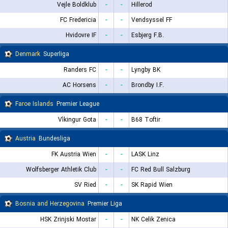
Vejle Boldklub
-
-
Hillerod
FC Fredericia
-
-
Vendsyssel FF
Hvidovre IF
-
-
Esbjerg F.B.
Denmark
Superliga
Randers FC
-
-
Lyngby BK
AC Horsens
-
-
Brondby I.F.
Faroe Islands
Premier League
Víkingur Gota
-
-
B68 Toftir
Austria
Bundesliga
FK Austria Wien
-
-
LASK Linz
Wolfsberger Athletik Club
-
-
FC Red Bull Salzburg
SV Ried
-
-
SK Rapid Wien
Bosnia and Herzegovina
Premier Liga
HSK Zrinjski Mostar
-
-
NK Celik Zenica