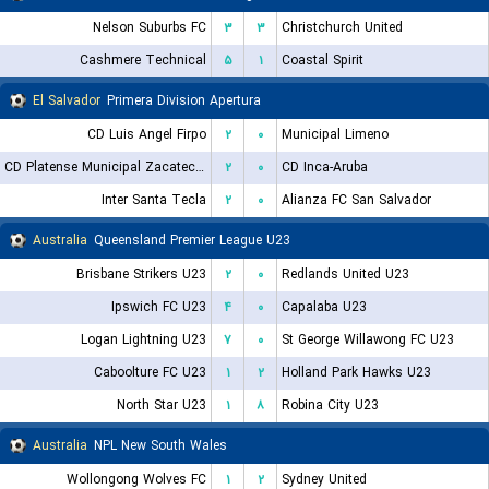
Nelson Suburbs FC
۳
۳
Christchurch United
Cashmere Technical
۵
۱
Coastal Spirit
El Salvador
Primera Division Apertura
CD Luis Angel Firpo
۲
۰
Municipal Limeno
CD Platense Municipal Zacatecoluca
۲
۰
CD Inca-Aruba
Inter Santa Tecla
۲
۰
Alianza FC San Salvador
Australia
Queensland Premier League U23
Brisbane Strikers U23
۲
۰
Redlands United U23
Ipswich FC U23
۴
۰
Capalaba U23
Logan Lightning U23
۷
۰
St George Willawong FC U23
Caboolture FC U23
۱
۲
Holland Park Hawks U23
North Star U23
۱
۸
Robina City U23
Australia
NPL New South Wales
Wollongong Wolves FC
۱
۲
Sydney United