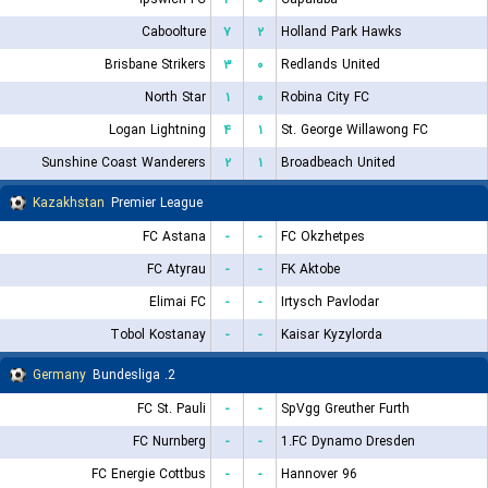
Caboolture
۷
۲
Holland Park Hawks
Brisbane Strikers
۳
۰
Redlands United
North Star
۱
۰
Robina City FC
Logan Lightning
۴
۱
St. George Willawong FC
Sunshine Coast Wanderers
۲
۱
Broadbeach United
Kazakhstan
Premier League
FC Astana
-
-
FC Okzhetpes
FC Atyrau
-
-
FK Aktobe
Elimai FC
-
-
Irtysch Pavlodar
Tobol Kostanay
-
-
Kaisar Kyzylorda
Germany
2. Bundesliga
FC St. Pauli
-
-
SpVgg Greuther Furth
FC Nurnberg
-
-
1.FC Dynamo Dresden
FC Energie Cottbus
-
-
Hannover 96