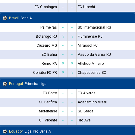
FC Groningen
-
-
FC Utrecht
Brazil
Serie A
Palmeiras
-
-
SC Internacional RS
Botafogo RJ
۱
۱
Fluminense RJ
Cruzeiro MG
-
-
Mirassol FC
EC Bahia
-
-
Vasco da Gama RJ
Remo PA
۲
۲
Atletico Mineiro
Coritiba FC PR
۲
۱
Chapecoense SC
Portugal
Primeira Liga
FC Porto
-
-
FC Alverca
SL Benfica
-
-
Academico Viseu
Moreirense
-
-
SC Braga
Gil Vicente
-
-
Rio Ave
Ecuador
Liga Pro Serie A