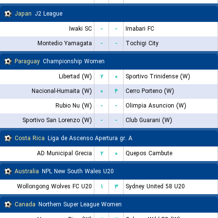
Japan
J2 League
Iwaki SC
-
-
Imabari FC
Montedio Yamagata
-
-
Tochigi City
Paraguay
Championship Women
Libertad (W)
۲
۰
Sportivo Trinidense (W)
Nacional-Humaita (W)
۰
۴
Cerro Porteno (W)
Rubio Nu (W)
-
-
Olimpia Asuncion (W)
Sportivo San Lorenzo (W)
-
-
Club Guarani (W)
Costa Rica
Liga de Ascenso Apertura gr. A
AD Municipal Grecia
۲
۰
Quepos Cambute
Australia
NPL New South Wales U20
Wollongong Wolves FC U20
۱
۳
Sydney United 58 U20
Canada
Northern Super League Women