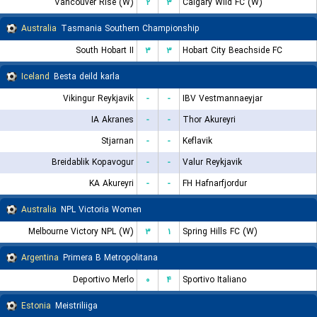
Vancouver Rise (W)
۲
۳
Calgary Wild FC (W)
Australia
Tasmania Southern Championship
South Hobart II
۳
۳
Hobart City Beachside FC
Iceland
Besta deild karla
Vikingur Reykjavik
-
-
IBV Vestmannaeyjar
IA Akranes
-
-
Thor Akureyri
Stjarnan
-
-
Keflavik
Breidablik Kopavogur
-
-
Valur Reykjavik
KA Akureyri
-
-
FH Hafnarfjordur
Australia
NPL Victoria Women
Melbourne Victory NPL (W)
۳
۱
Spring Hills FC (W)
Argentina
Primera B Metropolitana
Deportivo Merlo
۰
۴
Sportivo Italiano
Estonia
Meistriliiga