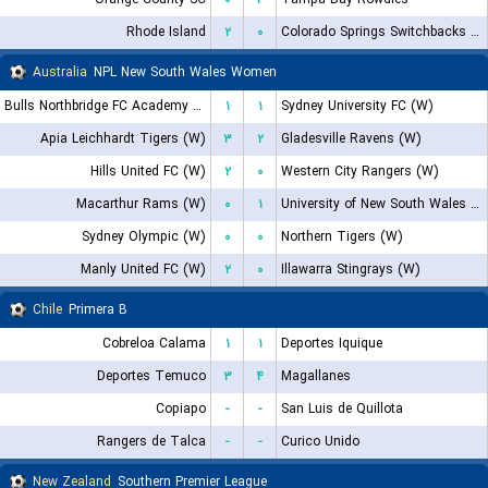
Rhode Island
۲
۰
Colorado Springs Switchbacks FC
Australia
NPL New South Wales Women
Bulls Northbridge FC Academy (W)
۱
۱
Sydney University FC (W)
Apia Leichhardt Tigers (W)
۳
۲
Gladesville Ravens (W)
Hills United FC (W)
۲
۰
Western City Rangers (W)
Macarthur Rams (W)
۰
۱
University of New South Wales (W)
Sydney Olympic (W)
۰
۰
Northern Tigers (W)
Manly United FC (W)
۲
۰
Illawarra Stingrays (W)
Chile
Primera B
Cobreloa Calama
۱
۱
Deportes Iquique
Deportes Temuco
۳
۴
Magallanes
Copiapo
-
-
San Luis de Quillota
Rangers de Talca
-
-
Curico Unido
New Zealand
Southern Premier League