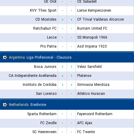
UE Olot
-
-
CE Sabadell
KVV Thes Sport
-
-
Lierse Kempenzonen
CD Mostoles
۰
۰
CF Trival Valderas Alcorcon
Ratchaburi FC
-
-
Buriram United FC
Lecce
-
-
SS Monopoli 1966
Pro Patria
-
-
Asd Imperia 1923
Argentina
Liga Profesional - Clausura
Boca Juniors
۱
۱
Velez Sarsfield
CA Independiente Avellaneda
۰
۱
Platense
Instituto de Cordoba
۱
۰
Gimnasia Mendoza
San Lorenzo
-
-
Atletico Huracan
Netherlands
Eredivisie
Sparta Rotterdam
-
-
Feyenoord Rotterdam
FC Zwolle
-
-
AFC Ajax
SC Heerenveen
-
-
FC Twente