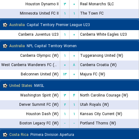
Houston Dynamo II
۳
۰
Real Monarchs SLC
Minnesota United FC II
۱
۱
The Town FC
Australia
Capital Territory Premier League U23
Canberra Juventus U23
۱
۰
Canberra White Eagles U23
Australia
NPL Capital Territory Women
Canberra Olympic (W)
۱
۰
Tuggeranong United (W)
West Canberra Wanderers FC (W)
۰
۸
Canberra Croatia (W)
Belconnen United (W)
۱۳
۰
Majura FC (W)
United States
NWSL
Washington Spirit (W)
۳
۴
North Carolina Courage (W)
Denver Summit FC (W)
۲
۱
Utah Royals (W)
Houston Dash (W)
۱
۱
Kansas City Current (W)
Boston Legacy FC (W)
-
-
Portland Thorns (W)
Costa Rica
Primera Division Apertura