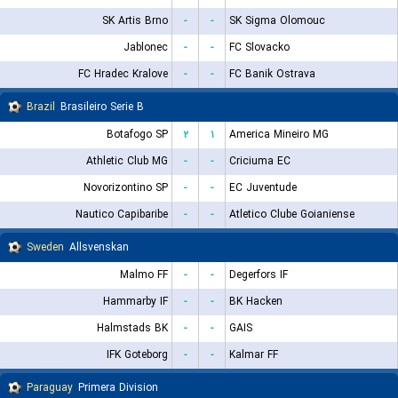
SK Artis Brno
-
-
SK Sigma Olomouc
Jablonec
-
-
FC Slovacko
FC Hradec Kralove
-
-
FC Banik Ostrava
Brazil
Brasileiro Serie B
Botafogo SP
۲
۱
America Mineiro MG
Athletic Club MG
-
-
Criciuma EC
Novorizontino SP
-
-
EC Juventude
Nautico Capibaribe
-
-
Atletico Clube Goianiense
Sweden
Allsvenskan
Malmo FF
-
-
Degerfors IF
Hammarby IF
-
-
BK Hacken
Halmstads BK
-
-
GAIS
IFK Goteborg
-
-
Kalmar FF
Paraguay
Primera Division