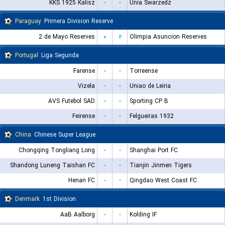
KKS 1925 Kalisz
-
-
Unia Swarzedz
Paraguay
Primera Division Reserve
2 de Mayo Reserves
۰
۲
Olimpia Asuncion Reserves
Portugal
Liga Segunda
Farense
-
-
Torreense
Vizela
-
-
Uniao de Leiria
AVS Futebol SAD
-
-
Sporting CP B
Feirense
-
-
Felgueiras 1932
China
Chinese Super League
Chongqing Tongliang Long
-
-
Shanghai Port FC
Shandong Luneng Taishan FC
-
-
Tianjin Jinmen Tigers
Henan FC
-
-
Qingdao West Coast FC
Denmark
1st Division
AaB Aalborg
-
-
Kolding IF