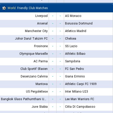
World
Friendly Club Matches
Liverpool
-
-
AS Monaco
Arsenal
-
-
Borussia Dortmund
Manchester City
-
-
Atletico Madrid
Johor Darul Takzim FC
-
-
Chelsea
Frosinone
-
-
SS Lazio
Olympique Marseille
-
-
Athletic Bilbao
AC Parma
-
-
Sampdoria
Club Sportif Sfaxien
-
-
FC San Pedro
Desenzano Calvina
-
-
Giana Erminio
Mantova
-
-
Athletic Carpi FC 1909
US Pergolettese
-
-
Inter Milano U23
Bangkok Glass Pathumthani United FC
-
-
Lee Man Warriors FC
Juve Stabia
-
-
Citta DI Campobasso