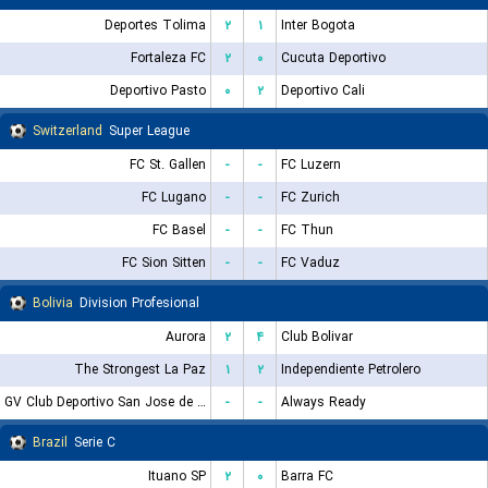
Deportes Tolima
۲
۱
Inter Bogota
Fortaleza FC
۲
۰
Cucuta Deportivo
Deportivo Pasto
۰
۲
Deportivo Cali
Switzerland
Super League
FC St. Gallen
-
-
FC Luzern
FC Lugano
-
-
FC Zurich
FC Basel
-
-
FC Thun
FC Sion Sitten
-
-
FC Vaduz
Bolivia
Division Profesional
Aurora
۲
۴
Club Bolivar
The Strongest La Paz
۱
۲
Independiente Petrolero
GV Club Deportivo San Jose de Oruro
-
-
Always Ready
Brazil
Serie C
Ituano SP
۲
۰
Barra FC