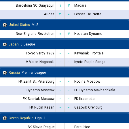
Barcelona SC Guayaquil
۱
۲
Macara
Aucas
۳
۰
Leones Del Norte
United States
MLS
New England Revolution
۰
۲
Houston Dynamo
Japan
J League
Tokyo Verdy 1969
-
-
Kawasaki Frontale
V-Varen Nagasaki
-
-
Kyoto Purple Sanga
Russia
Premier League
FK Zenit St. Petersburg
-
-
Rodina Moscow
Dynamo Moscow
-
-
FC Dynamo Makhachkala
FK Spartak Moscow
-
-
FK Krasnodar
FK Rubin Kazan
-
-
Gazovik Orenburg
Czech Republic
1. Liga
SK Slavia Prague
-
-
Pardubice