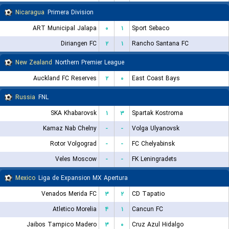
Nicaragua
Primera Division
ART Municipal Jalapa
۰
۱
Sport Sebaco
Diriangen FC
۲
۱
Rancho Santana FC
New Zealand
Northern Premier League
Auckland FC Reserves
۲
۰
East Coast Bays
Russia
FNL
SKA Khabarovsk
۱
۳
Spartak Kostroma
Kamaz Nab Chelny
-
-
Volga Ulyanovsk
Rotor Volgograd
-
-
FC Chelyabinsk
Veles Moscow
-
-
FK Leningradets
Mexico
Liga de Expansion MX Apertura
Venados Merida FC
۳
۲
CD Tapatio
Atletico Morelia
۴
۱
Cancun FC
Jaibos Tampico Madero
۳
۰
Cruz Azul Hidalgo