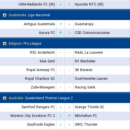
UWA-Nedlands FC (W)
۰
۲
Hyundai NTC (W)
Guatemala
Liga Nacional
Antigua Guatemala
۲
۰
Guastatoya
Aurora FC
۳
۱
CSD Comunicaciones
Belgium
Pro League
RSC Anderlecht
-
-
RAAL La Louviere
KAA Gent
-
-
KV Mechelen
Royal Antwerp FC
-
-
SK Beveren
Royal Charleroi SC
-
-
Oud-Heverlee Leuven
Zulte-Waregem
-
-
Racing Genk
Australia
Queensland Premier League 2
Samford Rangers FC
۰
۰
Grange Thistle SC
Moreton City Excelsior FC 2
۱
۳
Mitchelton FC
Southside Eagles
۰
۰
SWQ Thunder