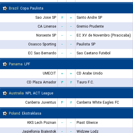
Brazil
Copa Paulista
Sao Jose SP
۲
۰
Santo Andre SP
CA Linense
-
-
Gremio Prudente
Noroeste SP
-
-
EC XV de Novembro (Piracicaba)
Osasco Sporting
-
-
Paulista SP
EC Sao Bernardo
-
-
Sao Caetano Futebol
Panama
LPF
UMECIT
۰
۰
CD Arabe Unido
CD Plaza Amador
۳
۲
Tauro F.C.
Australia
NPL ACT League
Canberra Juventus
۴
۲
Canberra White Eagles FC
Poland
Ekstraklasa
KKS Lech Poznan
-
-
Piast Gliwice
Jagiellonia Białystok
-
-
Widzew Lodz