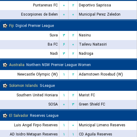
Puntarenas FC
۰
۲
Deportivo Saprissa
Escorpiones de Belen
۰
۰
Municipal Perez Zeledon
Fiji
Digicel Premier League
Suva
۳
۲
Nasinu
Ba FC
۶
۰
Tailevu Naitasiri
Nadi
۳
۲
Nadroga
Australia
Northern NSW Premier League Women
Newcastle Olympic (W)
۱
۲
Adamstown Rosebud (W)
Solomon Islands
S-League
Southern United Honiara
۱
۲
Marist FC
SOSA
۰
۳
Green Shield FC
El Salvador
Reserves League
Luis Angel Firpo Reserves
۱
۰
Municipal Limeno Reserves
AD Isidro Metapan Reserves
۱
۱
CD Aguila Reserves