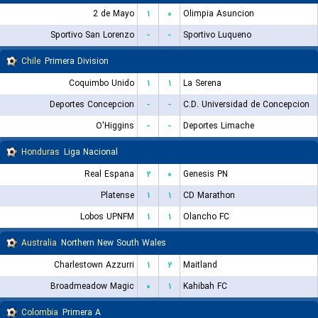
2 de Mayo
۱
۰
Olimpia Asuncion
Sportivo San Lorenzo
-
-
Sportivo Luqueno
Chile
Primera Division
Coquimbo Unido
۱
۱
La Serena
Deportes Concepcion
-
-
C.D. Universidad de Concepcion
O'Higgins
-
-
Deportes Limache
Honduras
Liga Nacional
Real Espana
۲
۰
Genesis PN
Platense
۱
۱
CD Marathon
Lobos UPNFM
۱
۱
Olancho FC
Australia
Northern New South Wales
Charlestown Azzurri
۱
۲
Maitland
Broadmeadow Magic
۰
۱
Kahibah FC
Colombia
Primera A