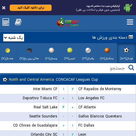
اپلیکیشن سیب بت مختص اندروید
برای دانلود کلیک کنید
(دسترسی بدون فیلتر و امکانات بی نظیر)
دسته بندی ورزش ها
فوتبال(۵۰۹)
بسکتبال(۸۷)
والیبال(۲۴)
تنیس(۹۷)
بیسبال(۶۸)
هاکی روی یخ(۱۲)
هندبال(۱۶)
North and Central America
CONCACAF Leagues Cup
Inter Miami CF
۱
۲
CF Rayados de Monterrey
Deportivo Toluca FC
۰
۱
Los Angeles FC
Real Salt Lake
۴
۰
CF Atlante
Seattle Sounders
-
-
Gallos Blancos Queretaro
CD Chivas de Guadalajara
۰
۱
FC Dallas
Orlando City SC
۱
۲
Leon