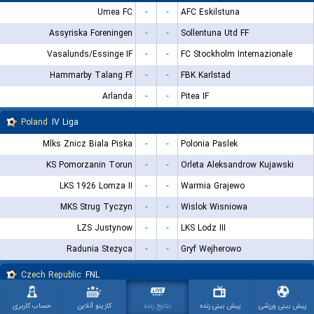
Umea FC
-
-
AFC Eskilstuna
Assyriska Foreningen
-
-
Sollentuna Utd FF
Vasalunds/Essinge IF
-
-
FC Stockholm Internazionale
Hammarby Talang Ff
-
-
FBK Karlstad
Arlanda
-
-
Pitea IF
Poland
IV Liga
Mlks Znicz Biala Piska
-
-
Polonia Paslek
KS Pomorzanin Torun
-
-
Orleta Aleksandrow Kujawski
LKS 1926 Lomza II
-
-
Warmia Grajewo
MKS Strug Tyczyn
-
-
Wislok Wisniowa
LZS Justynow
-
-
LKS Lodz III
Radunia Stezyca
-
-
Gryf Wejherowo
Czech Republic
FNL
Banik Ostrava B
-
-
FC Silon Taborsko
پیش بینی ورزشی
پیش بینی زنده
نتایج زنده
کازینو آنلاین
حساب کاربری