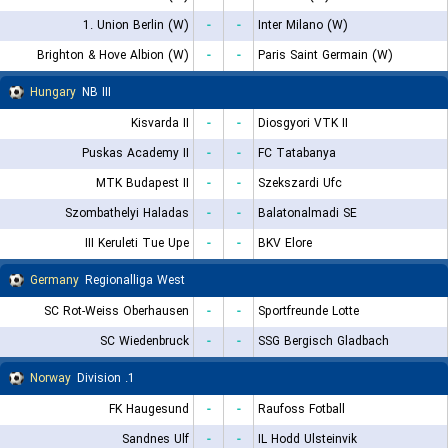
1. Union Berlin (W)
-
-
Inter Milano (W)
Brighton & Hove Albion (W)
-
-
Paris Saint Germain (W)
Hungary
NB III
Kisvarda II
-
-
Diosgyori VTK II
Puskas Academy II
-
-
FC Tatabanya
MTK Budapest II
-
-
Szekszardi Ufc
Szombathelyi Haladas
-
-
Balatonalmadi SE
III Keruleti Tue Upe
-
-
BKV Elore
Germany
Regionalliga West
SC Rot-Weiss Oberhausen
-
-
Sportfreunde Lotte
SC Wiedenbruck
-
-
SSG Bergisch Gladbach
Norway
1. Division
FK Haugesund
-
-
Raufoss Fotball
Sandnes Ulf
-
-
IL Hodd Ulsteinvik