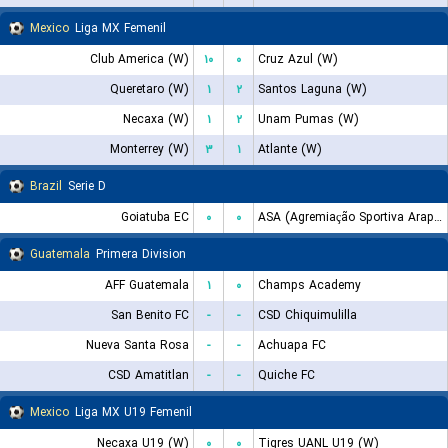
Mexico
Liga MX Femenil
Club America (W)
۱۰
۰
Cruz Azul (W)
Queretaro (W)
۱
۲
Santos Laguna (W)
Necaxa (W)
۱
۲
Unam Pumas (W)
Monterrey (W)
۳
۱
Atlante (W)
Brazil
Serie D
Goiatuba EC
۰
۰
ASA (Agremiação Sportiva Arapiraquense)
Guatemala
Primera Division
AFF Guatemala
۱
۰
Champs Academy
San Benito FC
-
-
CSD Chiquimulilla
Nueva Santa Rosa
-
-
Achuapa FC
CSD Amatitlan
-
-
Quiche FC
Mexico
Liga MX U19 Femenil
Necaxa U19 (W)
۰
۰
Tigres UANL U19 (W)