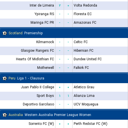
Inter de Limeira
۲
۰
Volta Redonda
Ypiranga RS
-
-
Floresta EC
Maringa FC PR
-
-
Amazonas FC
Scotland
Premiership
Kilmarnock
-
-
Celtic FC
Glasgow Rangers FC
-
-
Hibernian FC
Hearts Of Midlothian FC
-
-
Dundee United FC
Motherwell
-
-
Falkirk FC
Peru
Liga 1 - Clausura
Juan Pablo II College
۰
۰
Atletico Grau
Sport Boys
۱
۱
Alianza Lima
Deportivo Garcilaso
-
-
UCV Moquegua
Australia
Western Australia Premier League Women
Sorrento FC (W)
۰
۰
Perth Redstar FC (W)