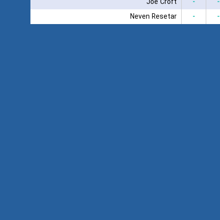
Joe Croft
-
-
Neven Resetar
-
-