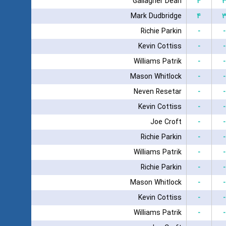
Gallagher Dean
۴
Mark Dudbridge
۴
Richie Parkin
-
-
Kevin Cottiss
-
-
Williams Patrik
-
-
Mason Whitlock
-
-
Neven Resetar
-
-
Kevin Cottiss
-
-
Joe Croft
-
-
Richie Parkin
-
-
Williams Patrik
-
-
Richie Parkin
-
-
Mason Whitlock
-
-
Kevin Cottiss
-
-
Williams Patrik
-
-