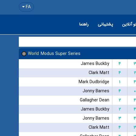
FA
و آنلاین
پشتیبانی
راهنما
World
Modus Super Series
James Buckby
۴
Clark Matt
۴
۲
Mark Dudbridge
۱
۴
Jonny Barnes
۴
۰
Gallagher Dean
۲
۴
James Buckby
۲
۴
Jonny Barnes
۳
۴
Clark Matt
۴