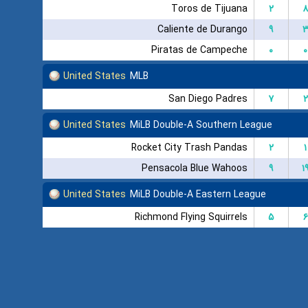
Toros de Tijuana
۲
۸
Caliente de Durango
۹
Piratas de Campeche
۰
۰
United States
MLB
San Diego Padres
۷
۲
United States
MiLB Double-A Southern League
Rocket City Trash Pandas
۲
۱
Pensacola Blue Wahoos
۹
۱
United States
MiLB Double-A Eastern League
Richmond Flying Squirrels
۵
۶