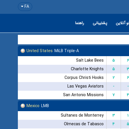
FA
و آنلاین
پشتیبانی
راهنما
United States
MiLB Triple-A
Salt Lake Bees
۵
۶
Charlotte Knights
۵
Corpus Christi Hooks
۲
۶
Las Vegas Aviators
-
-
San Antonio Missions
۷
۴
Mexico
LMB
Sultanes de Monterrey
۳
۱
Olmecas de Tabasco
۴
۵