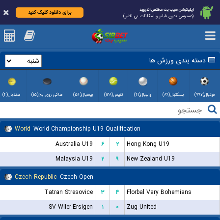
اپلیکیشن سیب بت مختص اندروید
برای دانلود کلیک کنید
(دسترسی بدون فیلتر و امکانات بی نظیر)
دسته بندی ورزش ها
فوتبال(۷۹۷)
بسکتبال(۸۹)
والیبال(۴۱)
تنیس(۱۳۸)
بیسبال(۵۶)
هاکی روی یخ(۱۵)
هندبال(۴)
World
World Championship U19 Qualification
Australia U19
۶
۲
Hong Kong U19
Malaysia U19
۲
۹
New Zealand U19
Czech Republic
Czech Open
Tatran Stresovice
۳
۴
Florbal Vary Bohemians
SV Wiler-Ersigen
۱
۰
Zug United