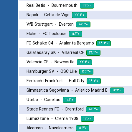
۲۲:۰۰
Real Betis
-
Bournemouth
۲۲:۳۰
Napoli
-
Celta de Vigo
۱۸:۳۰
VfB Stuttgart
-
Everton
۱۱:۳۰
Elche
-
FC Toulouse
۱۸:۳۰
FC Schalke 04
-
Atalanta Bergamo
۲۱:۳۰
Galatasaray SK
-
Villarreal CF
۲۲:۳۰
Valencia CF
-
Newcastle
۱۶:۳۰
Hamburger SV
-
OSC Lille
۱۶:۳۰
Eintracht Frankfurt
-
Hull City
۱۲:۳۰
Gimnastica Segoviana
-
Atletico Madrid B
۱۱:۳۰
Utebo
-
Casetas
۱۸:۳۰
Stade Rennes FC
-
Brentford
۱۲:۰۰
Lumezzane
-
Crema 1908
۱۱:۳۰
Alcorcon
-
Navalcarnero