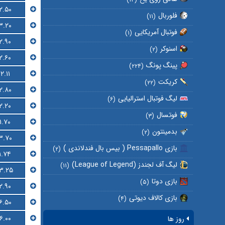
۲.۵۰
فلوربال
(۱۱)
۳.۲۰
فوتبال آمریکایی
(۱)
۲.۹۰
اسنوکر
(۲)
۲.۶۰
پینگ پونگ
(۲۲۴)
۲.۱۱
کریکت
(۲۲)
۲.۸۰
لیگ فوتبال استرالیایی
(۶)
۲.۲۰
فوتسال
(۳)
۱.۷۰
بدمینتون
(۲)
۳.۷۰
بازی Pessapallo ( بیس بال فندلاندی )
(۲)
۱.۷۴
لیگ آف لجندز (League of Legend)
(۱۱)
۱۳.۲۵
بازی دوتا
(۵)
۲.۹۰
بازی کالاف دیوتی
(۴)
۶.۵۰
۶.۰۰
روز ها