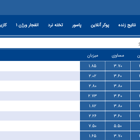
نتایج زنده
پوکر آنلاین
پاسور
تخته نرد
انفجار ورژن ۱
کازین
ن
مساوی
میزبان
۱.۸۵
۳.۷۰
۲.۰۲
۳.۶۰
۲.۸۰
۳.۸۰
۲.۷۳
۳.۴۰
۱.۸۲
۳.۸۰
۲.۲۶
۳.۶۰
۷.۵۰
۵.۵۰
۱.۶۵
۳.۷۰