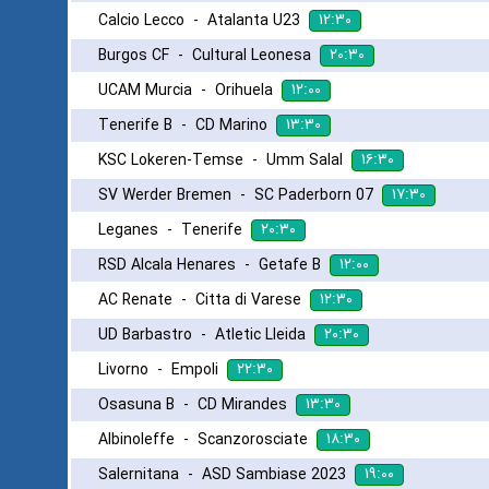
۱۲:۳۰
Calcio Lecco
-
Atalanta U23
۲۰:۳۰
Burgos CF
-
Cultural Leonesa
۱۲:۰۰
UCAM Murcia
-
Orihuela
۱۳:۳۰
Tenerife B
-
CD Marino
۱۶:۳۰
KSC Lokeren-Temse
-
Umm Salal
۱۷:۳۰
SV Werder Bremen
-
SC Paderborn 07
۲۰:۳۰
Leganes
-
Tenerife
۱۲:۰۰
RSD Alcala Henares
-
Getafe B
۱۲:۳۰
AC Renate
-
Citta di Varese
۲۰:۳۰
UD Barbastro
-
Atletic Lleida
۲۲:۳۰
Livorno
-
Empoli
۱۳:۳۰
Osasuna B
-
CD Mirandes
۱۸:۳۰
Albinoleffe
-
Scanzorosciate
۱۹:۰۰
Salernitana
-
ASD Sambiase 2023