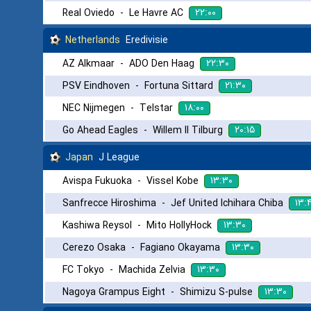
۲۲:۰۰
Real Oviedo
-
Le Havre AC
Netherlands
Eredivisie
۲۲:۳۰
AZ Alkmaar
-
ADO Den Haag
۲۱:۳۰
PSV Eindhoven
-
Fortuna Sittard
۱۸:۰۰
NEC Nijmegen
-
Telstar
۲۰:۱۵
Go Ahead Eagles
-
Willem II Tilburg
Japan
J League
۱۳:۳۰
Avispa Fukuoka
-
Vissel Kobe
۱۳:
Sanfrecce Hiroshima
-
Jef United Ichihara Chiba
۱۳:۳۰
Kashiwa Reysol
-
Mito HollyHock
۱۳:۳۰
Cerezo Osaka
-
Fagiano Okayama
۱۳:۳۰
FC Tokyo
-
Machida Zelvia
۱۳:۳۰
Nagoya Grampus Eight
-
Shimizu S-pulse