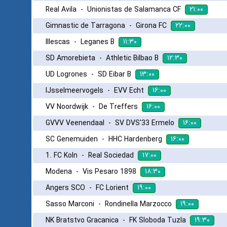
۲۱:۰۰
Real Avila
-
Unionistas de Salamanca CF
۲۲:۰۰
Gimnastic de Tarragona
-
Girona FC
۱۱:۳۰
Illescas
-
Leganes B
۱۲:۳۰
SD Amorebieta
-
Athletic Bilbao B
۱۳:۰۰
UD Logrones
-
SD Eibar B
۱۶:۰۰
IJsselmeervogels
-
EVV Echt
۱۶:۰۰
VV Noordwijk
-
De Treffers
۱۶:۰۰
GVVV Veenendaal
-
SV DVS'33 Ermelo
۱۶:۰۰
SC Genemuiden
-
HHC Hardenberg
۱۷:۰۰
1. FC Koln
-
Real Sociedad
۱۸:۳۰
Modena
-
Vis Pesaro 1898
۱۹:۰۰
Angers SCO
-
FC Lorient
۱۹:۰۰
Sasso Marconi
-
Rondinella Marzocco
۱۹:۳۰
NK Bratstvo Gracanica
-
FK Sloboda Tuzla