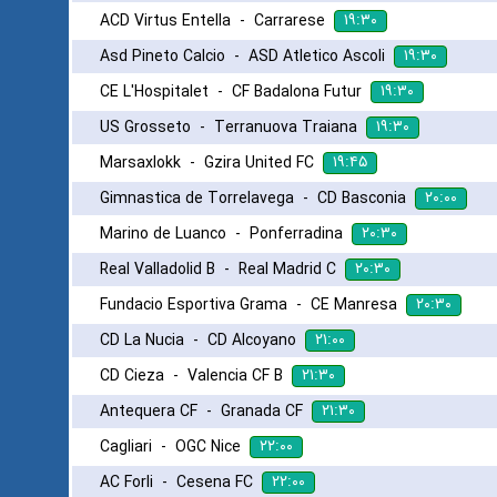
۱۹:۳۰
ACD Virtus Entella
-
Carrarese
۱۹:۳۰
Asd Pineto Calcio
-
ASD Atletico Ascoli
۱۹:۳۰
CE L'Hospitalet
-
CF Badalona Futur
۱۹:۳۰
US Grosseto
-
Terranuova Traiana
۱۹:۴۵
Marsaxlokk
-
Gzira United FC
۲۰:۰۰
Gimnastica de Torrelavega
-
CD Basconia
۲۰:۳۰
Marino de Luanco
-
Ponferradina
۲۰:۳۰
Real Valladolid B
-
Real Madrid C
۲۰:۳۰
Fundacio Esportiva Grama
-
CE Manresa
۲۱:۰۰
CD La Nucia
-
CD Alcoyano
۲۱:۳۰
CD Cieza
-
Valencia CF B
۲۱:۳۰
Antequera CF
-
Granada CF
۲۲:۰۰
Cagliari
-
OGC Nice
۲۲:۰۰
AC Forli
-
Cesena FC