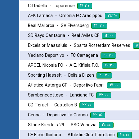
۱۹:۳۰
Cittadella
-
Luparense
۱۹:۳۰
AEK Larnaca
-
Omonia FC Aradippou
۲۲:۳۰
Real Mallorca
-
SV Elversberg
۱۴:۰۰
SD Rayo Cantabria
-
Real Aviles CF
۱۶
Excelsior Maassluis
-
Sparta Rotterdam Reserves
۲۰:۳۰
Yeclano Deportivo
-
FC Cartagena
۲۰:۳۰
APOEL Nicosia FC
-
A.E. Kifisia F.C.
۲۰:۳۰
Sporting Hasselt
-
Belisia Bilzen
۲۱:۰۰
Atletico Astorga CF
-
Deportivo Fabril
۲۲:۰۰
Sambenedettese
-
Lanciano FC
۲۲:۰۰
CD Teruel
-
Castellon B
۲۲:۱۵
Genoa
-
Deportivo La Coruna
۲۰:۰۰
Stade Brestois 29
-
SSC Venezia
۲۰:۰۰
CF Elche Ilicitano
-
Athletic Club Torrellano