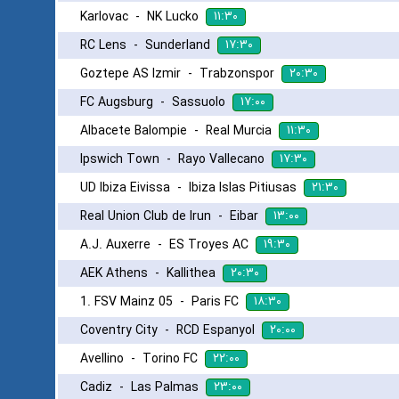
۱۱:۳۰
Karlovac
-
NK Lucko
۱۷:۳۰
RC Lens
-
Sunderland
۲۰:۳۰
Goztepe AS Izmir
-
Trabzonspor
۱۷:۰۰
FC Augsburg
-
Sassuolo
۱۱:۳۰
Albacete Balompie
-
Real Murcia
۱۷:۳۰
Ipswich Town
-
Rayo Vallecano
۲۱:۳۰
UD Ibiza Eivissa
-
Ibiza Islas Pitiusas
۱۳:۰۰
Real Union Club de Irun
-
Eibar
۱۹:۳۰
A.J. Auxerre
-
ES Troyes AC
۲۰:۳۰
AEK Athens
-
Kallithea
۱۸:۳۰
1. FSV Mainz 05
-
Paris FC
۲۰:۰۰
Coventry City
-
RCD Espanyol
۲۲:۰۰
Avellino
-
Torino FC
۲۳:۰۰
Cadiz
-
Las Palmas