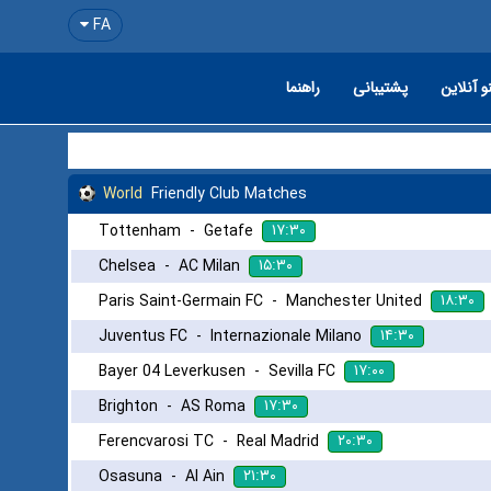
FA
و آنلاین
پشتیبانی
راهنما
World
Friendly Club Matches
۱۷:۳۰
Tottenham
-
Getafe
۱۵:۳۰
Chelsea
-
AC Milan
۱۸:۳۰
Paris Saint-Germain FC
-
Manchester United
۱۴:۳۰
Juventus FC
-
Internazionale Milano
۱۷:۰۰
Bayer 04 Leverkusen
-
Sevilla FC
۱۷:۳۰
Brighton
-
AS Roma
۲۰:۳۰
Ferencvarosi TC
-
Real Madrid
۲۱:۳۰
Osasuna
-
Al Ain